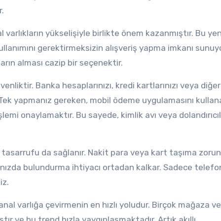
r.
varlıkların yükselişiyle birlikte önem kazanmıştır. Bu yeni
ullanımını gerektirmeksizin alışveriş yapma imkanı sunuyo
aların alması cazip bir seçenektir.
liktir. Banka hesaplarınızı, kredi kartlarınızı veya diğer
r. Tek yapmanız gereken, mobil ödeme uygulamasını kullan
emi onaylamaktır. Bu sayede, kimlik avı veya dolandırıcılı
tasarrufu da sağlanır. Nakit para veya kart taşıma zorun
anınızda bulundurma ihtiyacı ortadan kalkar. Sadece telef
iz.
nal varlığa çevirmenin en hızlı yoludur. Birçok mağaza ve
r ve bu trend hızla yaygınlaşmaktadır. Artık akıllı