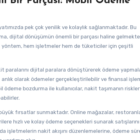
i Bir Parçası: Mobil Ödeme
hayatımızda pek çok yenilik ve kolaylık sağlanmaktadır. Bu
ma, dijital dönüşümün önemli bir parçası haline gelmekted
u yöntem, hem işletmeler hem de tüketiciler için çeşitli
kit paralarını dijital paralara dönüştürerek ödeme yapmala
a anlık olarak ödemeler gerçekleştirilebilir ve finansal işle
bil ödeme bozdurma ile kullanıcılar, nakit taşımanın riskle
bilirler.
büyük fırsatlar sunmaktadır. Online mağazalar, restoranla
lere hızlı ve kolay ödeme seçenekleri sunarak satışlarını
da işletmelerin nakit akışını düzenlemelerine, ödeme süre