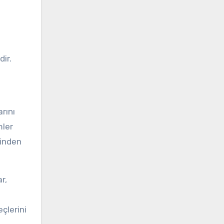
ir.
rını
mler
rinden
r,
çlerini