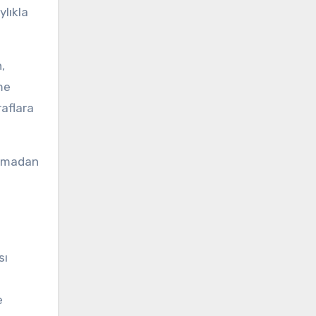
ylıkla
,
me
aflara
aşmadan
sı
e