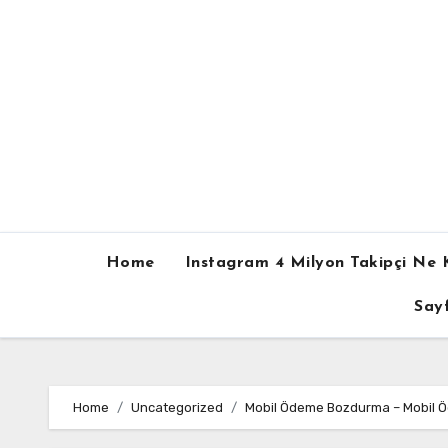
Skip
to
content
Home
Instagram 4 Milyon Takipçi Ne 
Sayf
Home
Uncategorized
Mobil Ödeme Bozdurma – Mobil