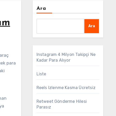
Ara
um
Ara
Instagram 4 Milyon Takipçi Ne
Kadar Para Alıyor
çek para
aki
Liste
Reels Izlenme Kasma Ücretsiz
aman
Retweet Gönderme Hilesi
eya
Parasız