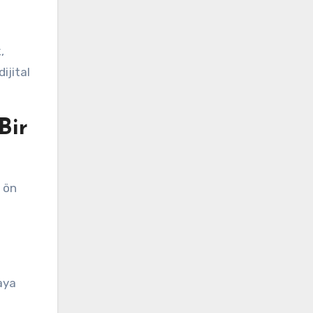
,
ijital
Bir
 ön
aya