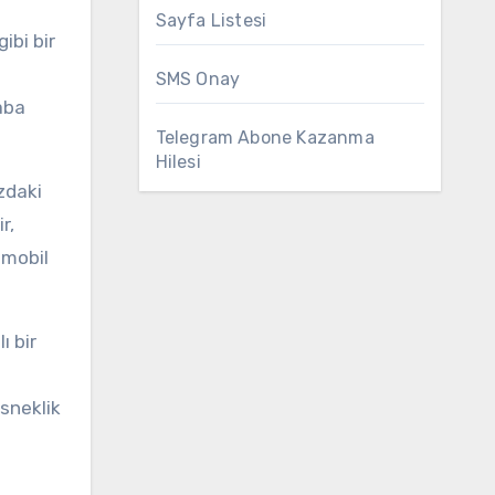
Sayfa Listesi
ibi bir
SMS Onay
aba
Telegram Abone Kazanma
Hilesi
zdaki
r,
 mobil
ı bir
sneklik