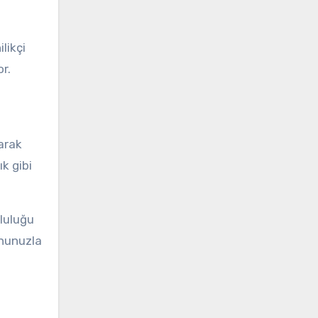
likçi
r.
arak
k gibi
luluğu
onunuzla