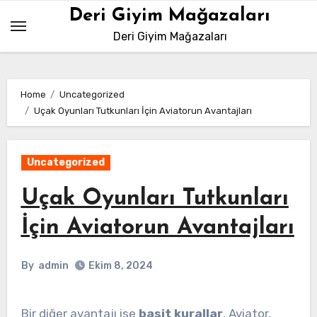
Skip
Deri Giyim Mağazaları
to
Deri Giyim Mağazaları
content
Home
Uncategorized
Uçak Oyunları Tutkunları İçin Aviatorun Avantajları
Uncategorized
Uçak Oyunları Tutkunları
İçin Aviatorun Avantajları
By
admin
Ekim 8, 2024
Bir diğer avantajı ise
basit kurallar
. Aviator,