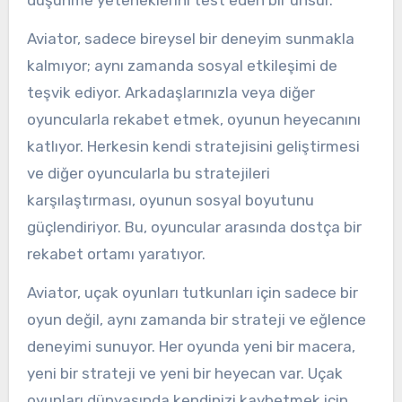
düşünme yeteneklerini test eden bir unsur.
Aviator, sadece bireysel bir deneyim sunmakla
kalmıyor; aynı zamanda sosyal etkileşimi de
teşvik ediyor. Arkadaşlarınızla veya diğer
oyuncularla rekabet etmek, oyunun heyecanını
katlıyor. Herkesin kendi stratejisini geliştirmesi
ve diğer oyuncularla bu stratejileri
karşılaştırması, oyunun sosyal boyutunu
güçlendiriyor. Bu, oyuncular arasında dostça bir
rekabet ortamı yaratıyor.
Aviator, uçak oyunları tutkunları için sadece bir
oyun değil, aynı zamanda bir strateji ve eğlence
deneyimi sunuyor. Her oyunda yeni bir macera,
yeni bir strateji ve yeni bir heyecan var. Uçak
oyunları dünyasında kendinizi kaybetmek için