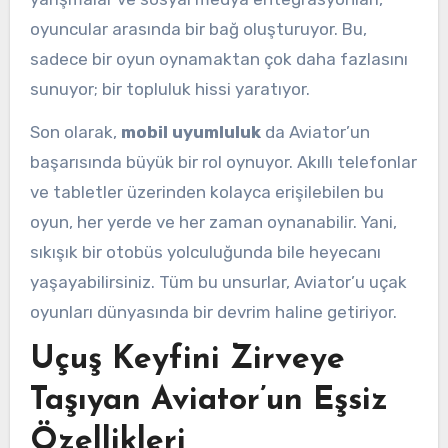
oyuncular arasında bir bağ oluşturuyor. Bu,
sadece bir oyun oynamaktan çok daha fazlasını
sunuyor; bir topluluk hissi yaratıyor.
Son olarak,
mobil uyumluluk
da Aviator’un
başarısında büyük bir rol oynuyor. Akıllı telefonlar
ve tabletler üzerinden kolayca erişilebilen bu
oyun, her yerde ve her zaman oynanabilir. Yani,
sıkışık bir otobüs yolculuğunda bile heyecanı
yaşayabilirsiniz. Tüm bu unsurlar, Aviator’u uçak
oyunları dünyasında bir devrim haline getiriyor.
Uçuş Keyfini Zirveye
Taşıyan Aviator’un Eşsiz
Özellikleri