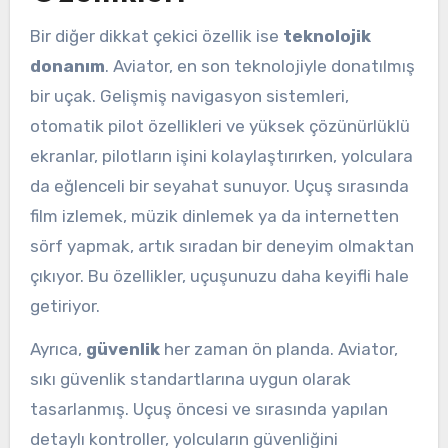
Bir diğer dikkat çekici özellik ise
teknolojik
donanım
. Aviator, en son teknolojiyle donatılmış
bir uçak. Gelişmiş navigasyon sistemleri,
otomatik pilot özellikleri ve yüksek çözünürlüklü
ekranlar, pilotların işini kolaylaştırırken, yolculara
da eğlenceli bir seyahat sunuyor. Uçuş sırasında
film izlemek, müzik dinlemek ya da internetten
sörf yapmak, artık sıradan bir deneyim olmaktan
çıkıyor. Bu özellikler, uçuşunuzu daha keyifli hale
getiriyor.
Ayrıca,
güvenlik
her zaman ön planda. Aviator,
sıkı güvenlik standartlarına uygun olarak
tasarlanmış. Uçuş öncesi ve sırasında yapılan
detaylı kontroller, yolcuların güvenliğini