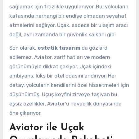
sağlamak için titizlikle uygulanıyor. Bu, yolcuların
kafasında herhangi bir endişe olmadan seyahat
etmelerini sağlıyor. Uçak, sadece bir ulaşım aracı
değil, aynı zamanda bir güvenlik kalkanı gibi.
Son olarak,
estetik tasarım
da göz ardı
edilemez. Aviator, zarif hatları ve modern
görünümüyle dikkat çekiyor. Uçak içindeki
ambiyans, lüks bir otel odasını andırıyor. Her
detay, yolcuların kendilerini özel hissetmeleri için
düşünülmüş. Uçuş keyfini zirveye taşıyan bu
eşsiz özellikler, Aviator'u havacılık dünyasında
öne çıkarıyor.
Aviator ile Uçak