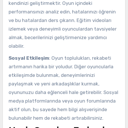
kendinizi geliştirmektir. Oyun içindeki
performansınızı analiz edin, hatalarınızı öğrenin
ve bu hatalardan ders çıkarın. Eğitim videoları
izlemek veya deneyimli oyunculardan tavsiyeler
almak, becerilerinizi geliştirmenize yardımcı
olabilir.
Sosyal Etkileşim
: Oyun toplulukları, rekabeti
artırmanın harika bir yoludur. Diğer oyuncularla
etkileşimde bulunmak, deneyimlerinizi
paylaşmak ve yeni arkadaşlıklar kurmak,
oyununuzu daha eğlenceli hale getirebilir. Sosyal
medya platformlarında veya oyun forumlarında
aktif olun, bu sayede hem bilgi alışverişinde
bulunabilir hem de rekabeti artırabilirsiniz.