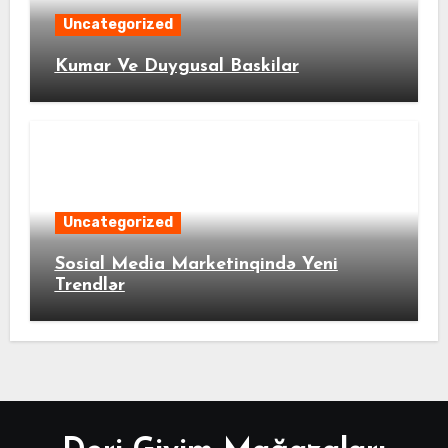
Uncategorized
Kumar Ve Duygusal Baskilar
Uncategorized
Sosial Media Marketinqində Yeni
Trendlər