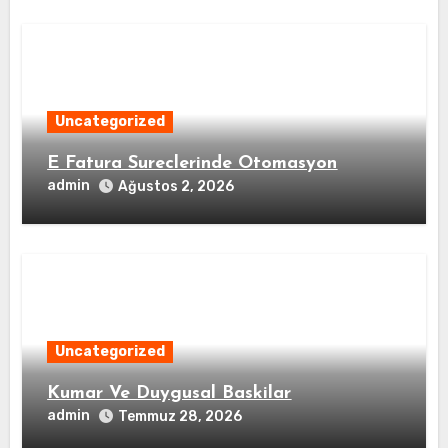
Uncategorized
E Fatura Sureclerinde Otomasyon
admin
Ağustos 2, 2026
Uncategorized
Kumar Ve Duygusal Baskilar
admin
Temmuz 28, 2026