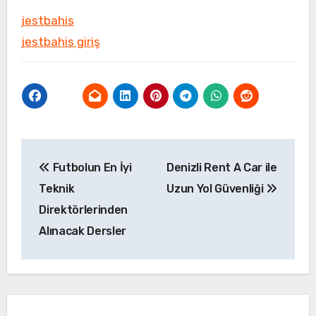
jestbahis
jestbahis giriş
Yazı
Futbolun En İyi
Denizli Rent A Car ile
gezinmesi
Teknik
Uzun Yol Güvenliği
Direktörlerinden
Alınacak Dersler