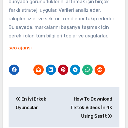
dünyada görünürlüklerini artırmak için birçok
farklı strateji uygular. Verileri analiz eder,
rakipleri izler ve sektör trendlerini takip ederler.
Bu sayede, markalarını başarıya taşımak için
gerekli olan tüm bilgileri toplar ve uygularlar.
seo ajansı
Yazı
En İyi Erkek
How To Download
gezinmesi
Oyuncular
Tiktok Videos İn 4K
Using Ssstt