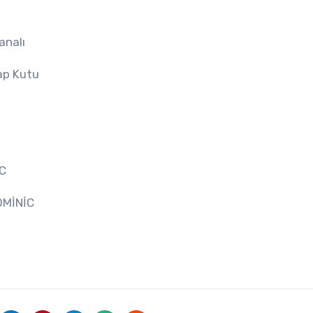
analı
ap Kutu
İC
DOMİNİC