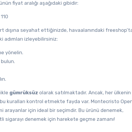
ünün fiyat aralığı aşağıdaki gibidir:
 110
urt dışına seyahat ettiğinizde, havaalanındaki freeshop’t
 adımları izleyebilirsiniz:
e yönelin.
 bulun.
ın.
likle
gümrüksüz
olarak satılmaktadır. Ancak, her ülkenin 
ce bu kuralları kontrol etmekte fayda var. Montecristo Ope
mi arayanlar için ideal bir seçimdir. Bu ürünü denemek,
zzetli sigarayı denemek için harekete geçme zamanı!