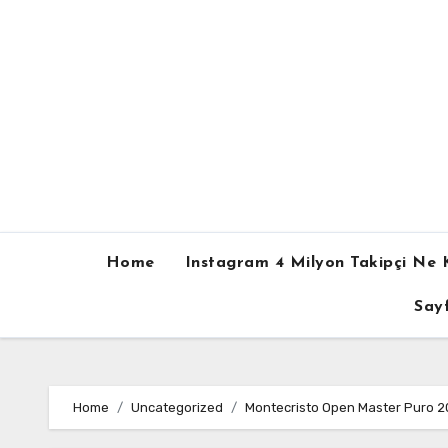
Skip
to
content
Home
Instagram 4 Milyon Takipçi Ne 
Sayf
Home
Uncategorized
Montecristo Open Master Puro 20