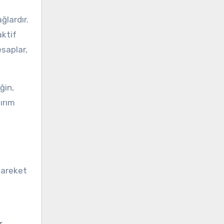
ğlardır.
aktif
esaplar,
ğin,
tırım
 hareket
.
r.