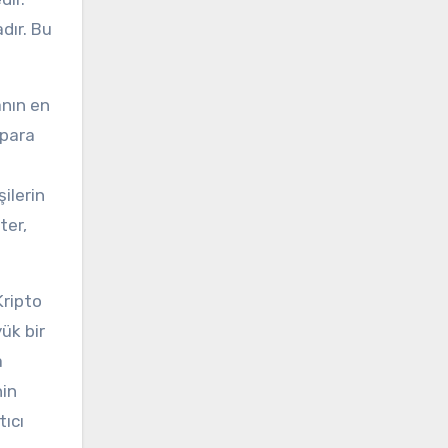
dır. Bu
anın en
 para
ilerin
ter,
Kripto
yük bir
a
nin
tıcı