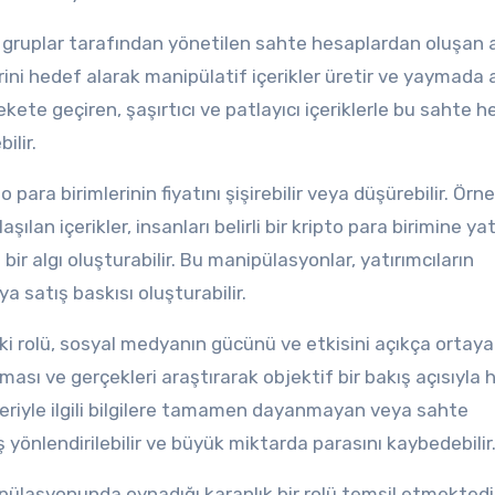
veya gruplar tarafından yönetilen sahte hesaplardan oluşan a
erini hedef alarak manipülatif içerikler üretir ve yaymada 
rekete geçiren, şaşırtıcı ve patlayıcı içeriklerle bu sahte h
ilir.
o para birimlerinin fiyatını şişirebilir veya düşürebilir. Örne
lan içerikler, insanları belirli bir kripto para birimine ya
ir algı oluşturabilir. Bu manipülasyonlar, yatırımcıların
ya satış baskısı oluşturabilir.
aki rolü, sosyal medyanın gücünü ve etkisini açıkça ortaya
lması ve gerçekleri araştırarak objektif bir bakış açısıyla
leriyle ilgili bilgilere tamamen dayanmayan veya sahte
ış yönlendirilebilir ve büyük miktarda parasını kaybedebilir
ipülasyonunda oynadığı karanlık bir rolü temsil etmektedi