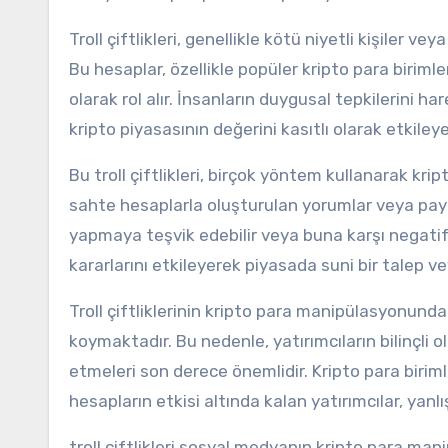
Troll çiftlikleri, genellikle kötü niyetli kişiler 
Bu hesaplar, özellikle popüler kripto para biriml
olarak rol alır. İnsanların duygusal tepkilerini ha
kripto piyasasının değerini kasıtlı olarak etkileyeb
Bu troll çiftlikleri, birçok yöntem kullanarak kript
sahte hesaplarla oluşturulan yorumlar veya paylaşı
yapmaya teşvik edebilir veya buna karşı negatif b
kararlarını etkileyerek piyasada suni bir talep ve
Troll çiftliklerinin kripto para manipülasyonund
koymaktadır. Bu nedenle, yatırımcıların bilinçli o
etmeleri son derece önemlidir. Kripto para birim
hesapların etkisi altında kalan yatırımcılar, yanl
troll çiftlikleri sosyal medyanın kripto para man