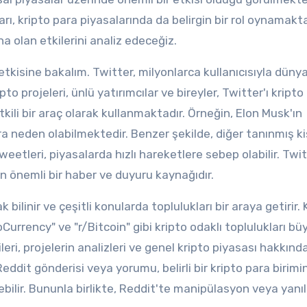
ı, kripto para piyasalarında da belirgin bir rol oynamakta
a olan etkilerini analiz edeceğiz.
 etkisine bakalım. Twitter, milyonlarca kullanıcısıyla düny
o projeleri, ünlü yatırımcılar ve bireyler, Twitter'ı kripto
tkili bir araç olarak kullanmaktadır. Örneğin, Elon Musk'ın
a neden olabilmektedir. Benzer şekilde, diğer tanınmış kiş
etleri, piyasalarda hızlı hareketlere sebep olabilir. Twit
çin önemli bir haber ve duyuru kaynağıdır.
 bilinir ve çeşitli konularda toplulukları bir araya getirir. 
toCurrency" ve "r/Bitcoin" gibi kripto odaklı toplulukları bü
eri, projelerin analizleri ve genel kripto piyasası hakkınd
Reddit gönderisi veya yorumu, belirli bir kripto para birimi
yebilir. Bununla birlikte, Reddit'te manipülasyon veya yanıl