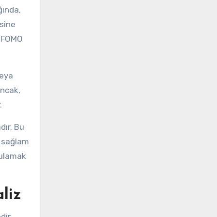
ğında,
esine
ve FOMO
veya
Ancak,
.
dır. Bu
ne sağlam
rulamak
aliz
dir.