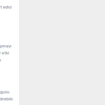
t edici
yapmayı
r etki
n
uygusu
rebilir.