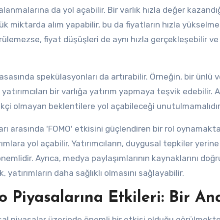
lanmalarına da yol açabilir. Bir varlık hızla değer kazandı
k miktarda alım yapabilir, bu da fiyatların hızla yükselm
rülemezse, fiyat düşüşleri de aynı hızla gerçekleşebilir 
sasında spekülasyonları da artırabilir. Örneğin, bir ünlü 
, yatırımcıları bir varlığa yatırım yapmaya teşvik edebilir. 
çekçi olmayan beklentilere yol açabileceği unutulmamalıdır
arı arasında 'FOMO' etkisini güçlendiren bir rol oynamakta
rımlara yol açabilir. Yatırımcıların, duygusal tepkiler yeri
önemlidir. Ayrıca, medya paylaşımlarının kaynaklarını doğ
 yatırımların daha sağlıklı olmasını sağlayabilir.
o Piyasalarına Etkileri: Bir An
sal piyasalar üzerinde önemli bir etkisi olduğu görülmekte