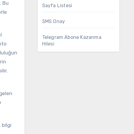
. Bu
Sayfa Listesi
erle
SMS Onay
l
Telegram Abone Kazanma
pto
Hilesi
pluluğun
rin
lir.
 gelen
e
bilgi