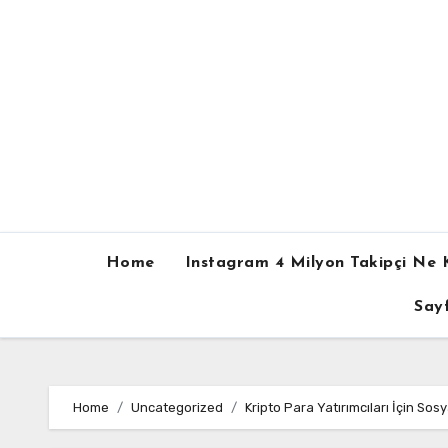
Skip
to
content
Home
Instagram 4 Milyon Takipçi Ne 
Sayf
Home
Uncategorized
Kripto Para Yatırımcıları İçin So