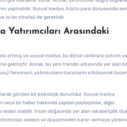
ımı gibi olanaklar sunar. Ancak, yatırımcılar doğru bilgilere
rını yapmalıdır. Sosyal medya, kripto para dünyasında ayır
e iyi bir strateji de gereklidir.
a Yatırımcıları Arasındaki
hızla artmış ve sosyal medya, bu dijital varlıklara yatırım 
ine gelmiştir. Ancak, bu yeni trendin arkasında yer alan bi
su) fenomeni, yatırımcıların kararlarını etkileyerek baze
olarak görülen bir psikolojik durumdur. Sosyal medya
mi veya bir haber hakkında yapılan paylaşımlar, diğer
na neden olabilir. İnsan doğasında yer alan rekabetçilik d
yatırımcıları aceleci ve düşünmeden karar vermeye yönlendi