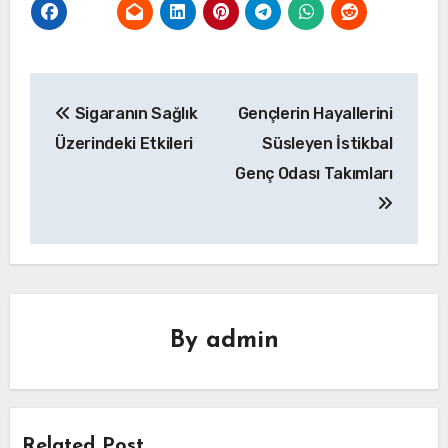
Yazı
Sigaranın Sağlık
Gençlerin Hayallerini
gezinmesi
Üzerindeki Etkileri
Süsleyen İstikbal
Genç Odası Takımları
By
admin
Related Post