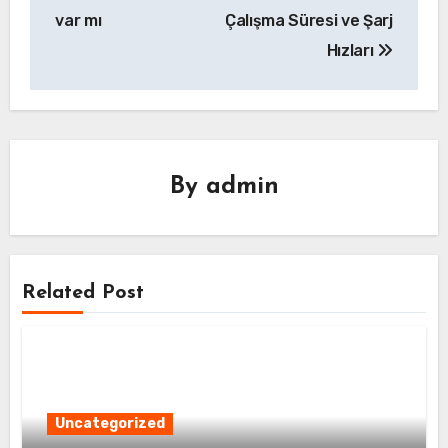
gezinmesi
var mı
Çalışma Süresi ve Şarj
Hızları
By
admin
Related Post
Uncategorized