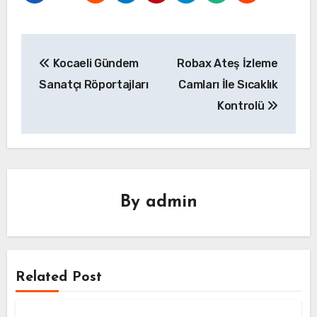
Yazı
Kocaeli Gündem
Robax Ateş İzleme
gezinmesi
Sanatçı Röportajları
Camları İle Sıcaklık
Kontrolü
By
admin
Related Post