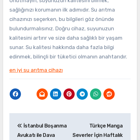
Unutmayın, suyunuzun kalitesini bilmek,
sağlığınızı korumanın ilk adımıdır. Su arıtma
cihazınızı seçerken, bu bilgileri göz önünde
bulundurmalısınız. Doğru cihaz, suyunuzun
kalitesini artırır ve size daha sağlıklı bir yaşam
sunar. Su kalitesi hakkında daha fazla bilgi
edinmek, bilinçli bir tüketici olmanın anahtarıdır.
en iyi su arıtma cihazı
Yazı
İstanbul Boşanma
Türkçe Manga
gezinmesi
Avukatı ile Dava
Severler İçin Haftalık