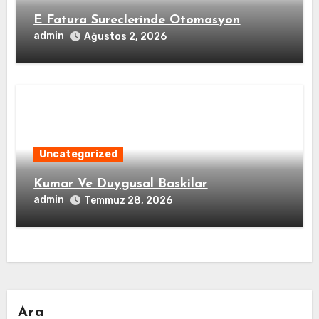
E Fatura Sureclerinde Otomasyon
admin
Ağustos 2, 2026
Uncategorized
Kumar Ve Duygusal Baskilar
admin
Temmuz 28, 2026
Ara