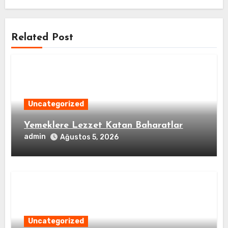
Related Post
Uncategorized
Yemeklere Lezzet Katan Baharatlar
admin
Ağustos 5, 2026
Uncategorized