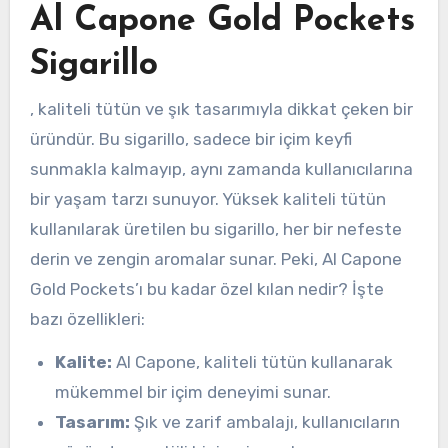
Al Capone Gold Pockets
Sigarillo
, kaliteli tütün ve şık tasarımıyla dikkat çeken bir
üründür. Bu sigarillo, sadece bir içim keyfi
sunmakla kalmayıp, aynı zamanda kullanıcılarına
bir yaşam tarzı sunuyor. Yüksek kaliteli tütün
kullanılarak üretilen bu sigarillo, her bir nefeste
derin ve zengin aromalar sunar. Peki, Al Capone
Gold Pockets’ı bu kadar özel kılan nedir? İşte
bazı özellikleri:
Kalite:
Al Capone, kaliteli tütün kullanarak
mükemmel bir içim deneyimi sunar.
Tasarım:
Şık ve zarif ambalajı, kullanıcıların