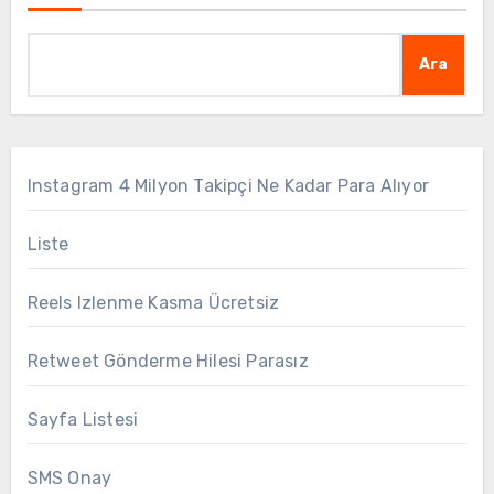
Ara
Instagram 4 Milyon Takipçi Ne Kadar Para Alıyor
Liste
Reels Izlenme Kasma Ücretsiz
Retweet Gönderme Hilesi Parasız
Sayfa Listesi
SMS Onay