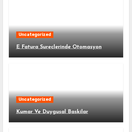
Uncategorized
E Fatura Sureclerinde Otomasyon
Uncategorized
Kumar Ve Duygusal Baskilar