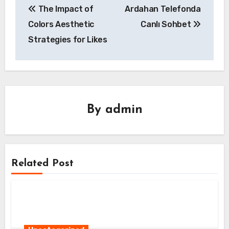
The Impact of
Ardahan Telefonda
gezinmesi
Colors Aesthetic
Canlı Sohbet
Strategies for Likes
By
admin
Related Post